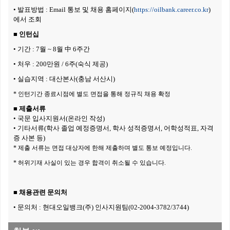
•
발표방법 : Email 통보 및 채용 홈페이지(
https://oilbank.career.co.kr
)
에서 조회
■ 인턴십
•
기간 : 7월 ~ 8월 中 6주간
•
처우 : 200만원 / 6주(숙식 제공)
•
실습지역 : 대산본사(충남 서산시)
* 인턴기간 종료시점에 별도 면접을 통해 정규직 채용 확정
■ 제출서류
•
국문 입사지원서(온라인 작성)
•
기타서류(학사 졸업 예정증명서, 학사 성적증명서, 어학성적표, 자격
증 사본 등)
* 제출 서류는 면접 대상자에 한해 제출하며 별도 통보 예정입니다.
* 허위기재 사실이 있는 경우 합격이 취소될 수 있습니다.
■ 채용관련 문의처
• 문의처 : 현대오일뱅크(주) 인사지원팀(02-2004-3782/3744)