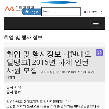
Login
한국어
KAIST 수리과학과
T
o
g
취업 및 행사 정보
g
l
e
취업 및 행사정보
› [현대오
n
a
일뱅크] 2015년 하계 인턴
v
사원 모집
i
과사무실 | 2015.05.22 13:41:55 |
메뉴 건
g
너뛰기
a
t
공지 시작
i
공지 종료
o
n
안녕하세요. 현대오일뱅크 인사지원팀입니다.
강인한 투지와 도전으로 새로운 미래를 열어가는 현대오일뱅크에서