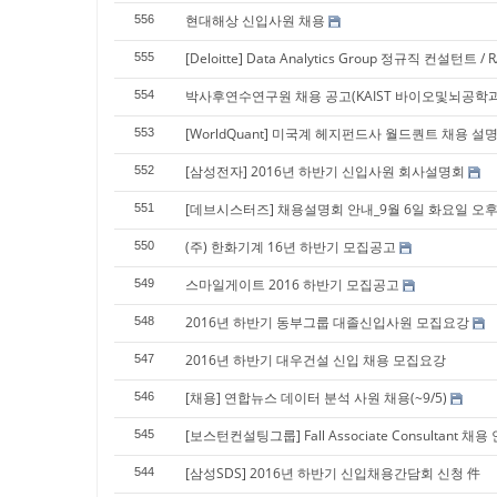
현대해상 신입사원 채용
556
[Deloitte] Data Analytics Group 정규직 컨설턴트
555
박사후연수연구원 채용 공고(KAIST 바이오및뇌공학과; P
554
[WorldQuant] 미국계 헤지펀드사 월드퀀트 채용 
553
[삼성전자] 2016년 하반기 신입사원 회사설명회
552
[데브시스터즈] 채용설명회 안내_9월 6일 화요일 오후
551
(주) 한화기계 16년 하반기 모집공고
550
스마일게이트 2016 하반기 모집공고
549
2016년 하반기 동부그룹 대졸신입사원 모집요강
548
2016년 하반기 대우건설 신입 채용 모집요강
547
[채용] 연합뉴스 데이터 분석 사원 채용(~9/5)
546
[보스턴컨설팅그룹] Fall Associate Consultant 채용
545
[삼성SDS] 2016년 하반기 신입채용간담회 신청 件
544