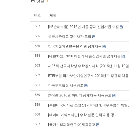
댓글
0
번호
제목
[KB손해보험] 2016년 대졸 공채 신입사원 모집
567
육군사관학교 교수사관 모집
566
한국지질자원연구원 직원 공개채용
565
[대한화섬] 2016 하반기 대졸신입사원 공개채용
564
제35회 전국대학생 수학경시대회 (2016년 11월 19일 토
563
ETRI부설 국가보안기술연구소 2016년도 정규직 채용공고 안내
562
한국무역협회 채용공고
561
㈜이롬 2016년 하반기 공개채용 채용공고
560
[주한미국대사관 초청장] 2016년 한미우주협력 특별
559
[네이버 커넥트재단] 수학 전문 인력 채용 공고
558
[국가수리과학연구소]채용공고
557