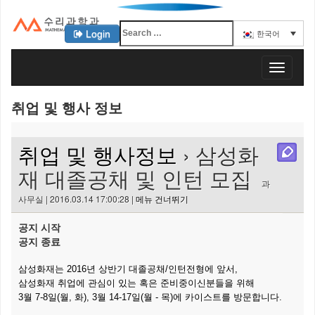
Login
한국어
KAIST 수리과학과
T
o
g
취업 및 행사 정보
g
l
e
취업 및 행사정보
› 삼성화
n
a
재 대졸공채 및 인턴 모집
v
과
i
사무실 | 2016.03.14 17:00:28 |
메뉴 건너뛰기
g
a
공지 시작
t
공지 종료
i
o
삼성화재는 2016년 상반기 대졸공채/인턴전형에 앞서,
n
삼성화재 취업에 관심이 있는 혹은 준비중이신분들을 위해
3월 7-8일(월, 화), 3월 14-17일(월 - 목)에 카이스트를 방문합니다.