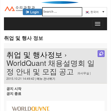
Login
한국어
KAIST 수리과학과
T
o
g
취업 및 행사 정보
g
l
e
취업 및 행사정보
›
n
a
WorldQuant 채용설명회 일
v
정 안내 및 모집 공고
i
과사무실 |
g
2015.10.21 14:49:42 |
메뉴 건너뛰기
a
t
공지 시작
i
공지 종료
o
n