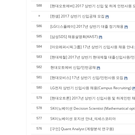
[현대오토에버] 2017 상반기 신입 및 하계 인턴사원 
588
[한샘] 2017 상반기 신입공채 모집
»
[LG디스플레이] 2017년 상반기 대졸 정기채용
586
[삼성SDS] 채용설명회(KAIST)
585
[아모레퍼시픽그룹] 17년 상반기 신입사원 채용 안내
584
[현대제철] 2017년 상반기 현대제철 대졸신입사원/인턴
583
현대오토에버 신입/인턴공채
582
[현대모비스] 17년 상반기 신입/인턴사원 모집
581
LG전자 상반기 신입사원 채용(Campus Recruiting)
580
[현대오트론] 2017년 상반기 신입사원 및 하계인턴
579
SK이노베이션 Decision Scientist (Mathematical opti
578
SK이노베이션 포지션 안내_석세스코리아
577
[구인] Quant Analyst (계량분석 연구원)
576