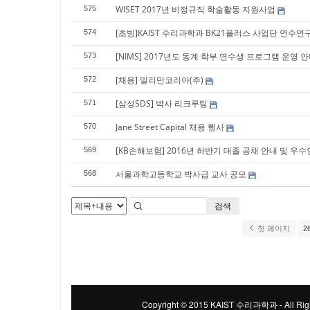
WISET 2017년 비정규직 학술활동 지원사업
575
[초빙]KAIST 수리과학과 BK21플러스 사업단 연수연
574
[NIMS] 2017년도 동계 학부 연수생 프로그램 운영 
573
[채용] 밀리만코리아(주)
572
[삼성SDS] 박사 리크루팅
571
Jane Street Capital 채용 행사
570
[KB손해보험] 2016년 하반기 대졸 공채 안내 및 우
569
서울과학고등학교 박사급 교사 공모
568
검색
첫 페이지
2
Copyright © 2015 KAIST 수리과학과 - All Righ