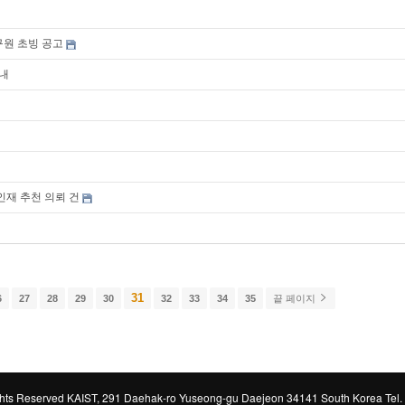
구원 초빙 공고
안내
수인재 추천 의뢰 건
31
6
27
28
29
30
32
33
34
35
끝 페이지
ts Reserved KAIST, 291 Daehak-ro Yuseong-gu Daejeon 34141 South Korea Tel.