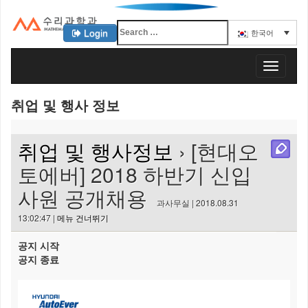
Login
한국어
KAIST 수리과학과
T
o
g
취업 및 행사 정보
g
l
e
취업 및 행사정보
› [현대오
n
a
토에버] 2018 하반기 신입
v
사원 공개채용
i
과사무실 | 2018.08.31
g
13:02:47 |
메뉴 건너뛰기
a
t
공지 시작
i
공지 종료
o
n