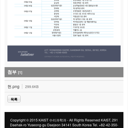
첨부
[1]
현.png
299.6KB
목록
Copyright © 2015 KAIST 수리과학과 - All Rights Reserved KAIST, 291
Daehak-ro Yuseong-gu Daejeon 34141 South Korea Tel. +82-42-350-