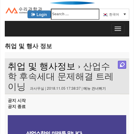
Login
한국어
KAIST 수리과학과
T
o
g
취업 및 행사 정보
g
l
e
취업 및 행사정보
› 산업수
n
a
학 후속세대 문제해결 트레
v
이닝
i
과사무실 | 2018.11.05 17:38:37 |
메뉴 건너뛰기
g
a
공지 시작
t
공지 종료
i
o
n