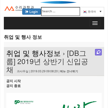
Login
한국어
KAIST 수리과학과
T
o
g
취업 및 행사 정보
g
l
e
취업 및 행사정보
› [DB그
n
a
룹] 2019년 상반기 신입공
v
채
i
과사무실 | 2019.03.29 09:08:20 |
메뉴 건너뛰기
g
a
공지 시작
t
공지 종료
i
o
n