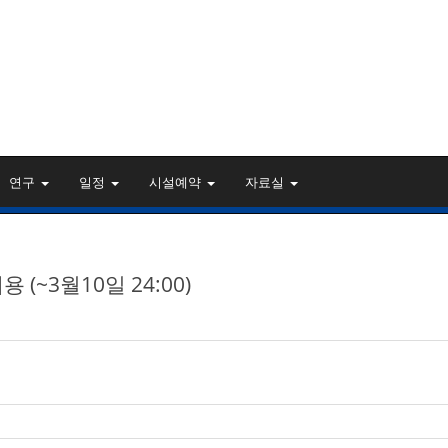
연구
일정
시설예약
자료실
 (~3월10일 24:00)