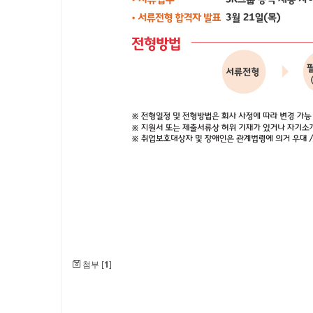
첨부 [
1
]