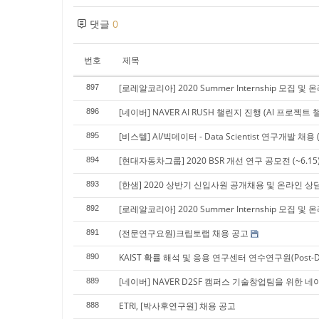
댓글
0
번호
제목
[로레알코리아] 2020 Summer Internship 모집 
897
[네이버] NAVER AI RUSH 챌린지 진행 (AI 프로젝트 챌
896
[비스텔] AI/빅데이터 - Data Scientist 연구개발
895
[현대자동차그룹] 2020 BSR 개선 연구 공모전 (~6.15
894
[한샘] 2020 상반기 신입사원 공개채용 및 온라인 상
893
[로레알코리아] 2020 Summer Internship 모집 
892
(전문연구요원)크립토랩 채용 공고
891
KAIST 확률 해석 및 응용 연구센터 연수연구원(Post-
890
[네이버] NAVER D2SF 캠퍼스 기술창업팀을 위한 네이버
889
ETRI, [박사후연구원] 채용 공고
888