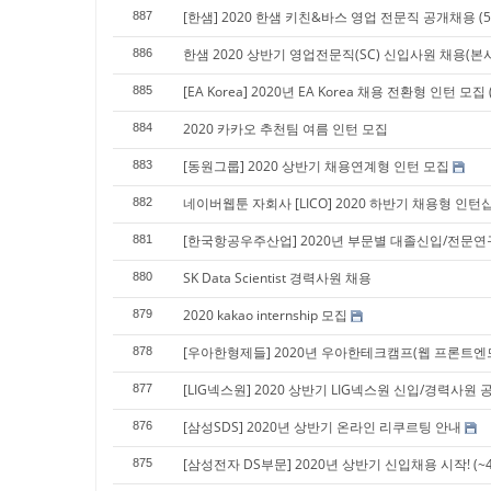
[한샘] 2020 한샘 키친&바스 영업 전문직 공개채용 (5월
887
한샘 2020 상반기 영업전문직(SC) 신입사원 채용(
886
[EA Korea] 2020년 EA Korea 채용 전환형 인턴 모집 (
885
2020 카카오 추천팀 여름 인턴 모집
884
[동원그룹] 2020 상반기 채용연계형 인턴 모집
883
네이버웹툰 자회사 [LICO] 2020 하반기 채용형 인턴십
882
[한국항공우주산업] 2020년 부문별 대졸신입/전문연구요
881
SK Data Scientist 경력사원 채용
880
2020 kakao internship 모집
879
[우아한형제들] 2020년 우아한테크캠프(웹 프론트엔드) 
878
[LIG넥스원] 2020 상반기 LIG넥스원 신입/경력사원
877
[삼성SDS] 2020년 상반기 온라인 리쿠르팅 안내
876
[삼성전자 DS부문] 2020년 상반기 신입채용 시작! (~4/
875