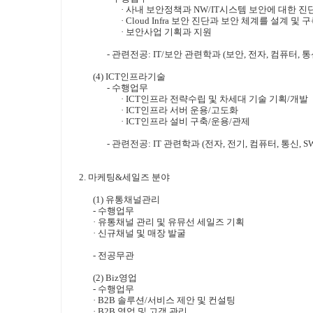
·
사내 보안정책과
NW/IT
시스템 보안에 대한 진
·
Cloud Infra
보안 진단과 보안 체계를 설계 및 구
·
보안사업 기획과 지원
-
관련전공
: IT/
보안 관련학과
(
보안
,
전자
,
컴퓨터
,
통
(4) ICT
인프라기술
-
수행업무
·
ICT
인프라 전략수립 및 차세대 기술 기획
/
개발
·
ICT
인프라 서버 운용
/
고도화
·
ICT
인프라 설비 구축
/
운용
/
관제
-
관련전공
: IT
관련학과
(
전자
,
전기
,
컴퓨터
,
통신
, 
2.
마케팅
&
세일즈 분야
(1)
유통채널관리
-
수행업무
·
유통채널 관리 및 유뮤선 세일즈 기획
·
신규채널 및 매장 발굴
-
전공무관
(2) Biz
영업
-
수행업무
·
B2B
솔루션
/
서비스 제안 및 컨설팅
·
B2B
영업 및 고객 관리