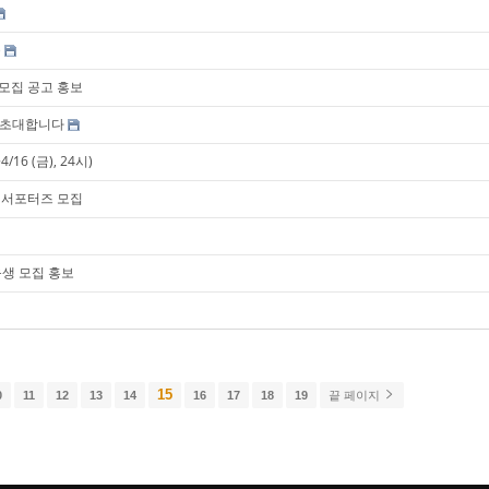
)
 모집 공고 홍보
에 초대합니다
6 (금), 24시)
및 서포터즈 모집
육생 모집 홍보
15
0
11
12
13
14
16
17
18
19
끝 페이지