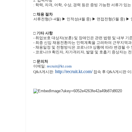
2.
입력사항
:
학력
,
자격
,
어학
,
수상
,
경력 등은 증빙 가능한 서류가 있
□ 채용 절차
서류전형
(3~4
월
)
▶ 인적성
(4
월 중
)
▶
면접전형
(5
월 중
)
▶
□ 기타 사항
-
취업보호 대상자
(
보훈
)
및 장애인은 관련 법령 및 내부 기
-
최종 신입 채용전환자는 인력계획을 고려하여 근무지역과
-
채용일정 및 전형방식은 코로나
19
상황에 따라 변경될 수
-
코로나
19
확진자
,
자가격리자
,
발열 및 호흡기 증상자는 전
□ 문의처
이메일
:
recruit@kt.com
http://recruit.kt.com/
Q&A
게시판
:
접속 후
Q&A
게시판 이