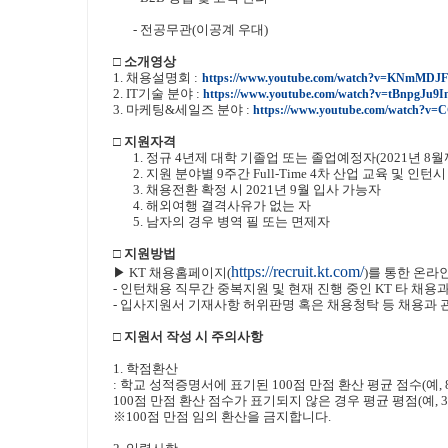
-
전공무관
(
이공계 우대
)
□ 소개영상
1.
채용설명회
:
https://www.youtube.com/watch?v=KNmMD
2. IT
기술 분야
:
https://www.youtube.com/watch?v=tBnpgJu9I
3.
마케팅
&
세일즈 분야
:
https://www.youtube.com/watch?v
□ 지원자격
1.
정규
4
년제 대학 기졸업 또는 졸업예정자
(2021
년
8
월
2.
지원 분야별
9
주간
Full-Time 4
차 산업 교육 및 인턴시
3.
채용전환 확정 시
2021
년
9
월 입사 가능자
4.
해외여행 결격사유가 없는 자
5.
남자의 경우 병역 필 또는 면제자
□ 지원방법
https://recruit.kt.com/
▶
KT
채용홈페이지
(
)
를 통한 온라
-
인턴채용 직무간 중복지원 및 현재 진행 중인
KT
타 채용
-
입사지원서 기재사항 허위판명 혹은 채용청탁 등 채용과 관
□ 지원서 작성 시 주의사항
1.
학점환산
:
학교 성적증명서에 표기된
100
점 만점 환산 평균 점수
(
예
,
100
점 만점 환산 점수가 표기되지 않은 경우 평균 평점
(
예
, 
※
100
점 만점 임의 환산을 금지합니다
.