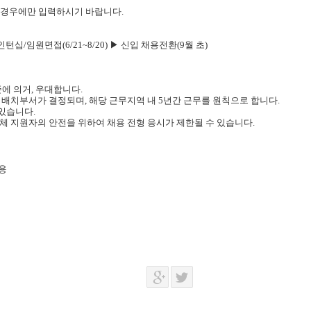
는 경우에만 입력하시기 바랍니다
.
인턴십
/
임원면접
(6/21~8/20)
▶
신입 채용전환
(9
월 초
)
준에 의거
,
우대합니다
.
 배치부서가 결정되며
,
해당 근무지역 내
5
년간 근무를 원칙으로 합니다
.
 있습니다
.
체 지원자의 안전을 위하여 채용 전형 응시가 제한될 수 있습니다
.
용