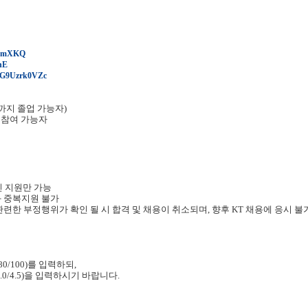
JFmXKQ
nE
=CG9Uzrk0VZc
까지 졸업 가능자
)
 참여 가능자
인 지원만 가능
과 중복지원 불가
련한 부정행위가 확인 될 시 합격 및 채용이 취소되며
,
향후
KT
채용에 응시 불
 80/100)
를 입력하되
,
3.0/4.5)
을 입력하시기 바랍니다
.