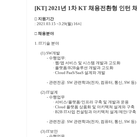
[KT] 2021
년
1
차
KT
채용전환형 인턴 
□ 지원기간
: 2021.03.15 ~3.29(
월
) 16
시
□ 채용분야
1. IT
기술 분야
(1) SW
개발
-
수행업무
:
· 웹
/
앱 서비스 및 시스템 개발과 고도화
·
플랫폼
/B2B
솔루션 개발과 고도화
·
Cloud PaaS/SaaS
설계와 개발
-
관련전공
: SW
관련학과
(
전자
,
컴퓨터
,
통신
, SW
등
)
(2) IT
설계
-
수행업무
·
서비스
/
플랫폼
/
인프라 구축 및 개발과 운용
·
Cloud
플랫폼 상품화 및 아키텍쳐 설계와 구축
·
B2B IT
사업 컨설팅과 아키텍처 설계
/
제안
/
구축
-
관련전공
: SW
관련학과
(
전자
,
컴퓨터
,
통신
, SW
등
)
(3) IT
보안
-
수행업무