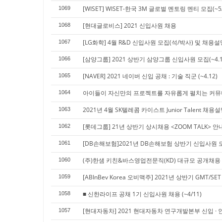
[WISET] WISET-한국 3M 글로벌 멘토링 멘티 모집(~5/
1069
[현대글로비스] 2021 신입사원 채용
1068
[LG화학] 4월 R&D 신입사원 모집(석/박사) 및 채용
1067
[삼양그룹] 2021 상반기 삼양그룹 신입사원 모집(~4.1
1066
[NAVER] 2021 네이버 신입 공채 : 기술 직군 (~4.12)
1065
아이들이 자신만의 프로젝트를 자유롭게 펼치는 커뮤니
1064
2021년 4월 SK텔레콤 카이스트 Junior Talent 채용
1063
[롯데그룹] 21년 상반기 상시채용 <ZOOM TALK> 안
1062
[DB손해보험]2021년 DB손해보험 상반기 신입사원 모집(
1061
(주)한샘 키친&바스영업전문직(KD) 대규모 공개채용 (21
1060
[ABInBev Korea 오비맥주] 2021년 상반기 GMT/SET 
1059
■ 신한라이프 공채 1기 신입사원 채용 (~4/11)
1058
[현대자동차] 2021 현대자동차 연구개발본부 신입 · 인
1057