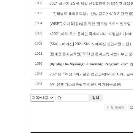
2021 상반기 BGF리테일 신입&전역(예정)장교 채용
1056
「전라남도 해외유학생」 선발 공고(~4.15 기간 연장
1055
[WISET] 여대학(원)생을 위한 '글로벌 크로스 멘토링'
1054
<2021 이화-루스 온라인 국제세미나: 지평넓히기>
1053
[SK이노베이션] 2021 SK이노베이션 신입사원 모집 (~4/1
1052
[통계청 통계교육원] 2021년 통계교육 재능기부단 
1051
[Apply] Du-Myeong Fellowship Program 2021
1050
2021년「여성과학기술인 창업교육(W-SETUP)」교
1049
우리은행 리스크총괄부 전문인력 채용공고
1048
검색
첫 페이지
1