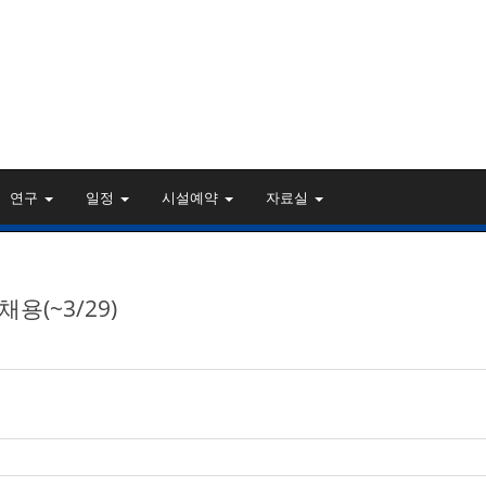
연구
일정
시설예약
자료실
채용(~3/29)