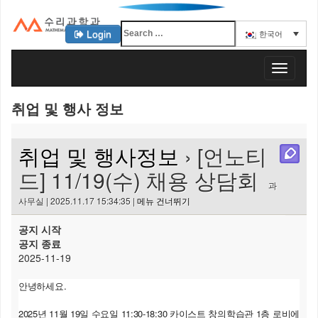
Login
한국어
KAIST 수리과학과
T
o
g
취업 및 행사 정보
g
l
e
취업 및 행사정보
› [언노티
n
a
드] 11/19(수) 채용 상담회
v
과
i
사무실 | 2025.11.17 15:34:35 |
메뉴 건너뛰기
g
a
공지 시작
t
공지 종료
i
2025-11-19
o
n
안녕하세요.
2025년 11월 19일 수요일 11:30-18:30 카이스트 창의학습관 1층 로비에